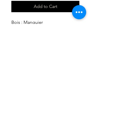
Add to Cart
Bois : Manguier
Dimensions : 41x24x5cm
DERAS MICKAEL
LA FABRI'K DU PIRATE
SIRET : 94756049600012
60510 ESSUILES
06.15.67.83.38
lafabrikdupirate@gmail.com