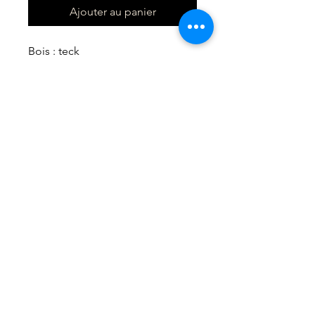
Ajouter au panier
Bois : teck
Dimensions : environ 24.8 x 29 cm
Finition : Traité pour l'alimentaire
DERAS MICKAEL
LA FABRI'K DU PIRATE
SIRET : 94756049600012
60510 ESSUILES
06.15.67.83.38
lafabrikdupirate@gmail.com