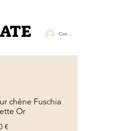
RATE
Connexion
ur chêne Fuschia
lette Or
Prix
0 €