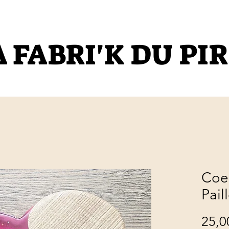
A FABRI'K DU PI
Coe
Pail
25,0