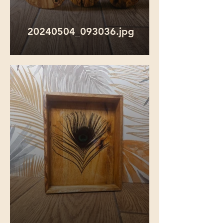
20240504_093036.jpg