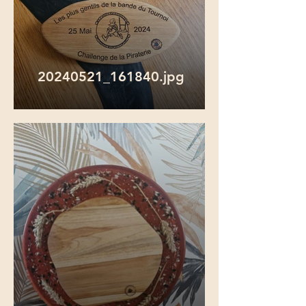
20240521_161840.jpg