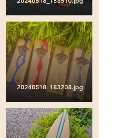
20240518_183510.jpg
20240518_183208.jpg